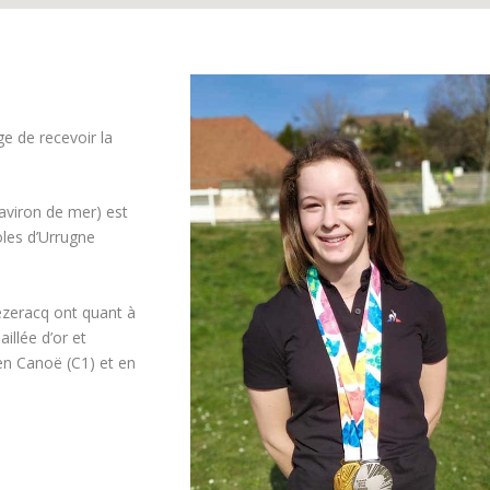
ge de recevoir la
aviron de mer) est
oles d’Urrugne
ézeracq ont quant à
illée d’or et
en Canoë (C1) et en