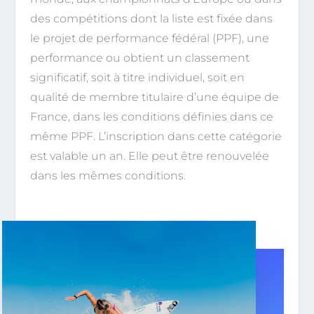
des compétitions dont la liste est fixée dans
le projet de performance fédéral (PPF), une
performance ou obtient un classement
significatif, soit à titre individuel, soit en
qualité de membre titulaire d’une équipe de
France, dans les conditions définies dans ce
même PPF. L’inscription dans cette catégorie
est valable un an. Elle peut être renouvelée
dans les mêmes conditions.