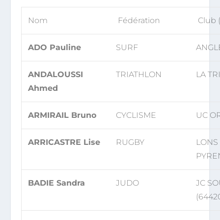
Nom
Fédération
Club 
ADO Pauline
SURF
ANGLE
ANDALOUSSI
TRIATHLON
LA TR
Ahmed
ARMIRAIL Bruno
CYCLISME
UC OR
ARRICASTRE Lise
RUGBY
LONS
PYREN
BADIE Sandra
JUDO
JC S
(6442