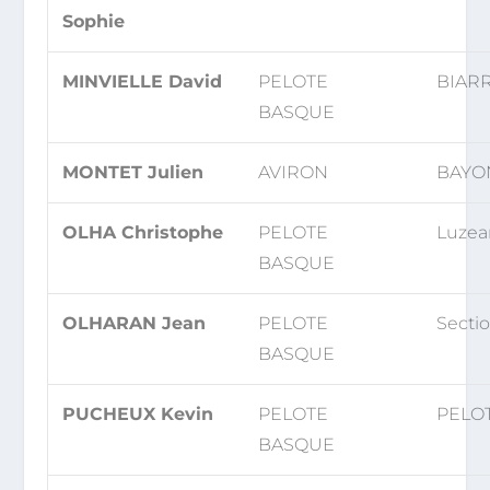
Sophie
MINVIELLE David
PELOTE
BIARR
BASQUE
MONTET Julien
AVIRON
BAYON
OLHA Christophe
PELOTE
Luzea
BASQUE
OLHARAN Jean
PELOTE
Secti
BASQUE
PUCHEUX Kevin
PELOTE
PELOT
BASQUE