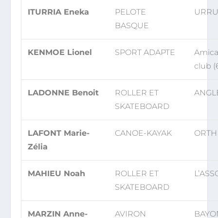
ITURRIA Eneka
PELOTE
URRU
BASQUE
KENMOE Lionel
SPORT ADAPTE
Amical
club 
LADONNE Benoit
ROLLER ET
ANGLE
SKATEBOARD
LAFONT Marie-
CANOE-KAYAK
ORTHE
Zélia
MAHIEU Noah
ROLLER ET
L’ASS
SKATEBOARD
MARZIN Anne-
AVIRON
BAYON