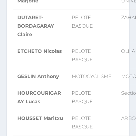
Marjorie
UNIVE
DUTARET-
PELOTE
ZAHAR
BORDAGARAY
BASQUE
Claire
ETCHETO Nicolas
PELOTE
OLHA
BASQUE
GESLIN Anthony
MOTOCYCLISME
MOTO 
HOURCOURIGAR
PELOTE
Secti
AY Lucas
BASQUE
HOUSSET Maritxu
PELOTE
ARBO
BASQUE