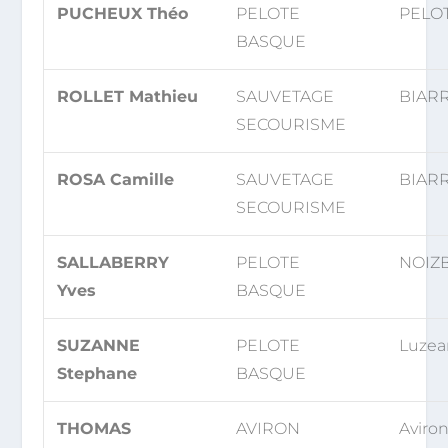
PUCHEUX Théo
PELOTE
PELOT
BASQUE
ROLLET Mathieu
SAUVETAGE
BIARR
SECOURISME
ROSA Camille
SAUVETAGE
BIARR
SECOURISME
SALLABERRY
PELOTE
NOIZB
Yves
BASQUE
SUZANNE
PELOTE
Luzea
Stephane
BASQUE
THOMAS
AVIRON
Aviro