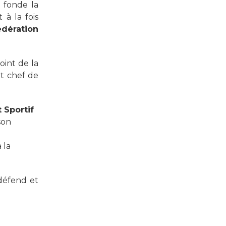
 fonde la
 à la fois
édération
oint de la
t chef de
 Sportif
son
 la
défend et