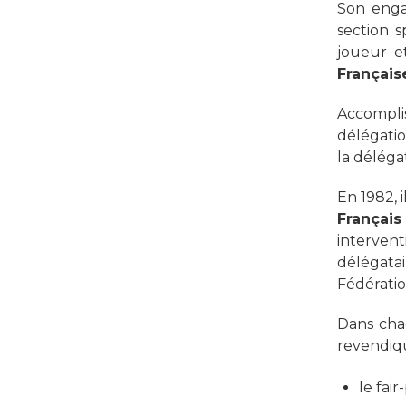
Son enga
section s
joueur et
Français
Accomplis
délégati
la déléga
En 1982, 
Français
intervent
délégatai
Fédératio
Dans cha
revendiqu
le fair