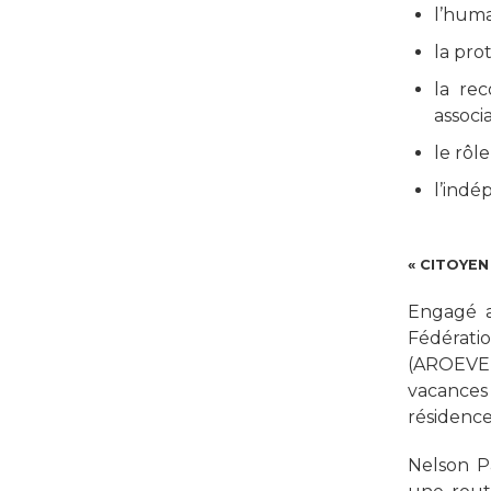
l’huma
la pro
la rec
associa
le rôl
l’indé
« CITOYEN
Engagé a
Fédératio
(AROEVEN
vacances
résidenc
Nelson P