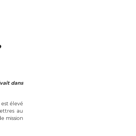
?
ivait dans
 est élevé
lettres au
de mission