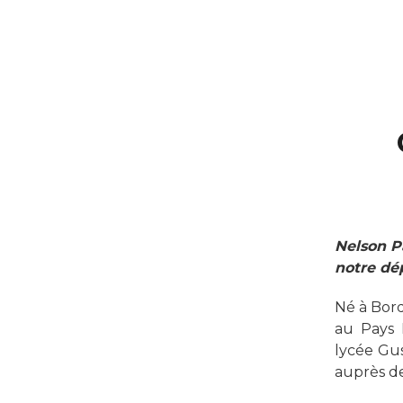
Nelson Pa
notre dé
Né à Bord
au Pays
lycée Gus
auprès de