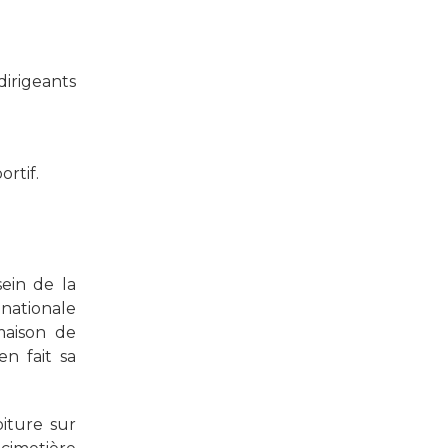
irigeants
rtif.
ein de la
 nationale
maison de
n fait sa
iture sur